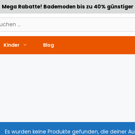
Mega Rabatte! Bademoden bis zu 40% günstiger
chen
h:
Kinder
Blog
Es wurden keine Produkte gefunden, die deiner A