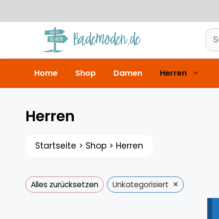
Zum
Inhalt
springen
Su
nac
Home
Shop
Damen
Herren
Herren
Startseite
>
Shop
>
Herren
×
Alles zurücksetzen
Unkategorisiert