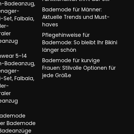
n-Badeanzug,
Bademode für Männer:
eenager-
Aktuelle Trends und Must-
-Set, Falbala,
haves​
der-
aler
Pflegehinweise für
eanzug
Bademode: So bleibt Ihr Bikini
länger schön​
wear 5–14
Bademode für kurvige
n-Badeanzug,
Frauen: Stilvolle Optionen für
eenager-
jede Größe​
-Set, Falbala,
der-
aler
eanzug
Bademode
nder Bademode
il Badeanzüge