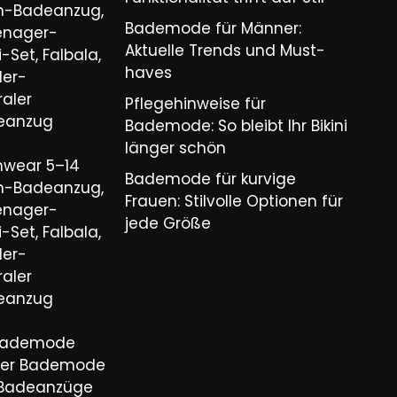
n-Badeanzug,
Bademode für Männer:
eenager-
Aktuelle Trends und Must-
-Set, Falbala,
haves​
der-
aler
Pflegehinweise für
eanzug
Bademode: So bleibt Ihr Bikini
länger schön​
wear 5–14
Bademode für kurvige
n-Badeanzug,
Frauen: Stilvolle Optionen für
eenager-
jede Größe​
-Set, Falbala,
der-
aler
eanzug
Bademode
nder Bademode
il Badeanzüge