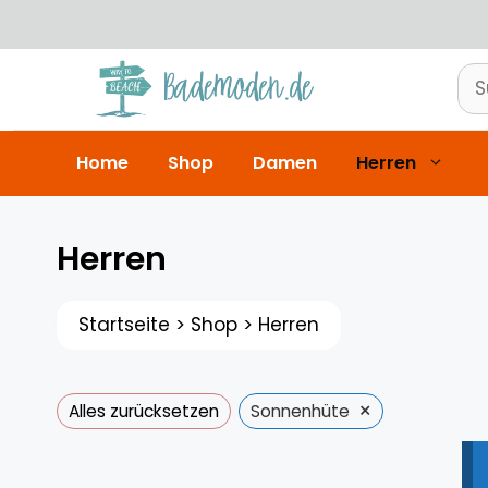
Zum
Inhalt
springen
Su
nac
Home
Shop
Damen
Herren
Herren
Startseite
>
Shop
>
Herren
×
Alles zurücksetzen
Sonnenhüte