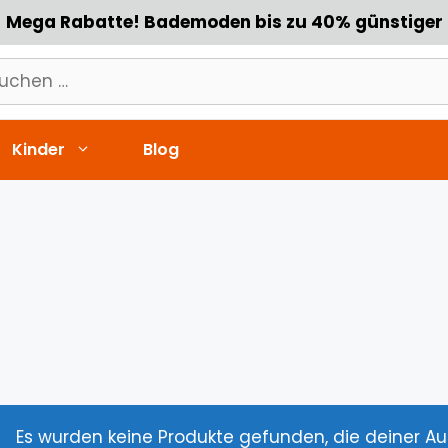
Mega Rabatte! Bademoden bis zu 40% günstiger
chen
h:
Kinder
Blog
Es wurden keine Produkte gefunden, die deiner A