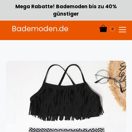
Zum
Mega Rabatte! Bademoden bis zu 40%
Inhalt
günstiger
springen
Bademoden.de
0
Menü