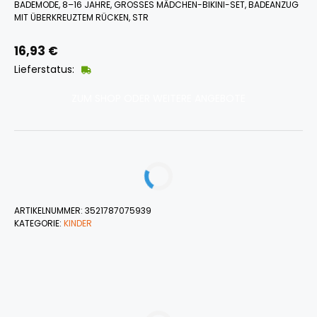
BADEMODE, 8–16 JAHRE, GROSSES MÄDCHEN-BIKINI-SET, BADEANZUG M
IT ÜBERKREUZTEM RÜCKEN, STR
16,93
€
Lieferstatus:
ZUM SHOP ODER WEITERE ANGEBOTE
ARTIKELNUMMER:
3521787075939
KATEGORIE:
KINDER