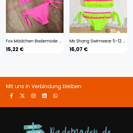
Fox Mädchen Bademode Soild Baby Kinder Bademode Biquini Infantil Badeanzüge Falbala Bikini Mädchen Für 6–14 Jahre Gelb/grün/rosa 10 Years
Ms Shang Swimwear 5–12 Jahre Teenager-Mädchen-Badeanzug, Kinder-Bademode, Quaste, Großes Mädchen-Bikini, Neckholder-Oberteil, Badeanzug, Fransen, Kinder-Mädchen-Badebek
15,22
€
16,07
€
Mit uns in Verbindung bleiben